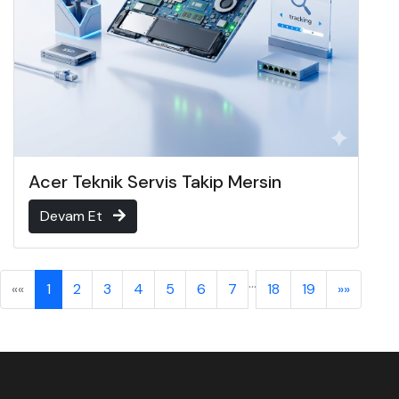
Acer Teknik Servis Takip Mersin
Devam Et
...
««
1
2
3
4
5
6
7
18
19
»»