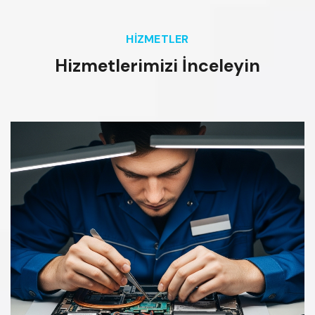
HIZMETLER
H
i
z
m
e
t
l
e
r
i
m
i
z
i
İ
n
c
e
l
e
y
i
n