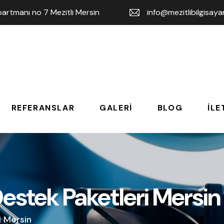
rtmanı no 7 Mezitli Mersin
info@mezitlibilgisay
REFERANSLAR
GALERI
BLOG
İLE
Destek Paketleri Mersin
i Mersin