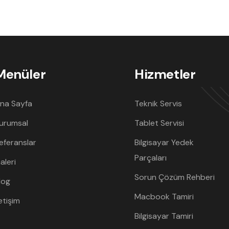
Menüler
Hizmetler
na Sayfa
Teknik Servis
urumsal
Tablet Servisi
eferanslar
Bilgisayar Yedek
Parçaları
aleri
Sorun Çözüm Rehberi
log
Macbook Tamiri
letişim
Bilgisayar Tamiri