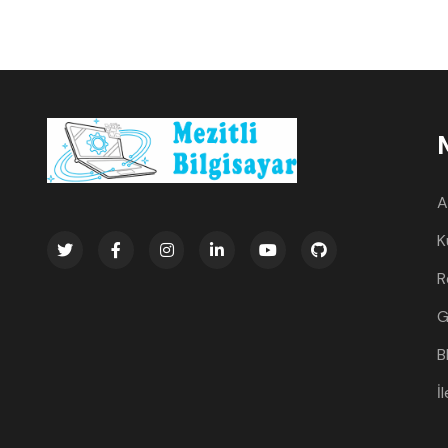
A
K
R
G
B
İ