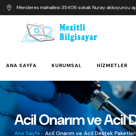
Menderes mahallesi 35406 sokak Nuray akkoyuncu apa
ANA SAYFA
KURUMSAL
HIZMETLER
Acil Onarım ve Acil 
Ana Sayfa
-
Acil Onarım ve Acil Destek Paketler