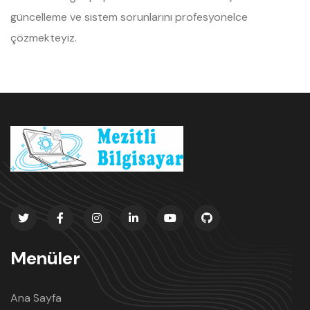
güncelleme ve sistem sorunlarını profesyonelce
çözmekteyiz.
Menüler
Ana Sayfa