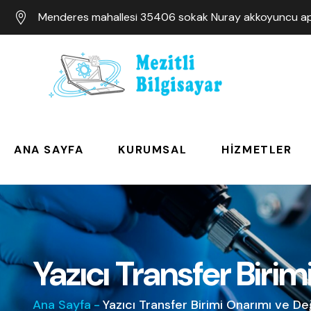
Menderes mahallesi 35406 sokak Nuray akkoyuncu apa
ANA SAYFA
KURUMSAL
HIZMETLER
Yazıcı Transfer Biri
Ana Sayfa
-
Yazıcı Transfer Birimi Onarımı ve De