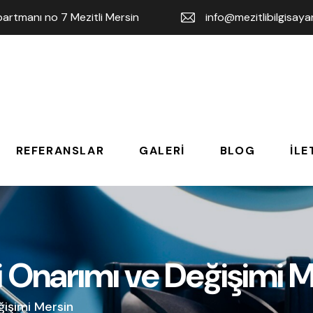
rtmanı no 7 Mezitli Mersin
info@mezitlibilgisay
REFERANSLAR
GALERI
BLOG
İLE
mi Onarımı ve Değişimi 
ğişimi Mersin