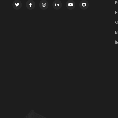
K
R
G
B
İ