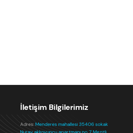
İletişim Bilgilerimiz
Adres:
Menderes mahallesi 35406 sokak
Nuray akkoyuncu apartmanı no 7 Mezitli