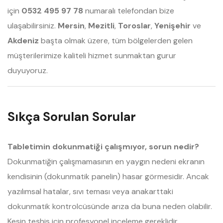
için
0532 495 97 78
numaralı telefondan bize
ulaşabilirsiniz.
Mersin
,
Mezitli
,
Toroslar
,
Yenişehir
ve
Akdeniz
başta olmak üzere, tüm bölgelerden gelen
müşterilerimize kaliteli hizmet sunmaktan gurur
duyuyoruz.
Sıkça Sorulan Sorular
Tabletimin dokunmatiği çalışmıyor, sorun nedir?
Dokunmatiğin çalışmamasının en yaygın nedeni ekranın
kendisinin (dokunmatik panelin) hasar görmesidir. Ancak
yazılımsal hatalar, sıvı teması veya anakarttaki
dokunmatik kontrolcüsünde arıza da buna neden olabilir.
Kesin teşhis için profesyonel inceleme gereklidir.