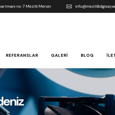
rtmanı no 7 Mezitli Mersin
info@mezitlibilgisay
REFERANSLAR
GALERI
BLOG
İLE
deniz