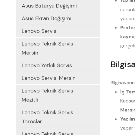
Yazılı
Asus Batarya Değişimi
sorunla
Asus Ekran Değişimi
yaparı
Profe
Lenovo Servisi
kaynağ
Lenovo Teknik Servis
gerçekl
Mersin
Bilgi
Lenovo Yetkili Servis
Lenovo Servisi Mersin
Bilgisayarı
Lenovo Teknik Servis
İç Tem
Mezitli
Kapsaml
Mersi
Lenovo Teknik Servis
Yazıl
Toroslar
yapar v
Lenovo Teknik Servis