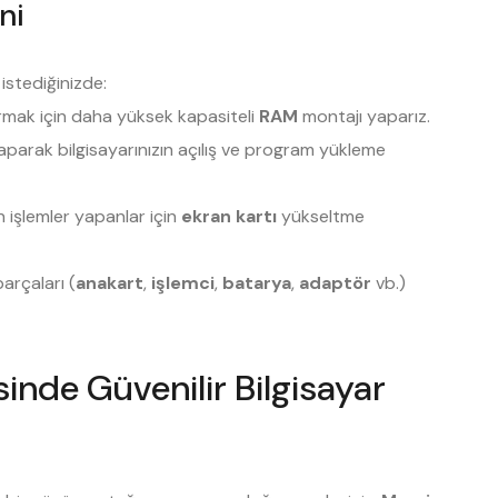
ni
istediğinizde:
tırmak için daha yüksek kapasiteli
RAM
montajı yaparız.
aparak bilgisayarınızın açılış ve program yükleme
n işlemler yapanlar için
ekran kartı
yükseltme
arçaları (
anakart
,
işlemci
,
batarya
,
adaptör
vb.)
inde Güvenilir Bilgisayar