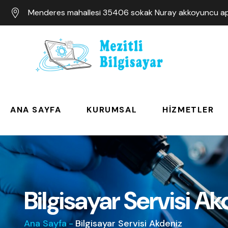
Menderes mahallesi 35406 sokak Nuray akkoyuncu apa
ANA SAYFA
KURUMSAL
HIZMETLER
Bilgisayar Servisi Ak
Ana Sayfa
-
Bilgisayar Servisi Akdeniz