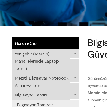
Bilgi
Hizmetler
Güve
Yenişehir (Mersin)
Mahallelerinde Laptop
Tamiri
Mezitli Bilgisayar Notebook
Günümüzün h
Arıza ve Tamir
oynamaktadı
Mersin Mez
Bilgisayar Tamiri
sunmak içi
Bilgisayar Tamircisi