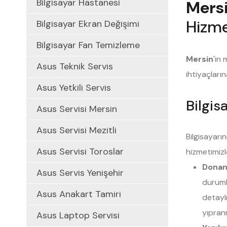
Bilgisayar Hastanesi
Mers
Hizme
Bilgisayar Ekran Değişimi
Bilgisayar Fan Temizleme
Mersin
'in 
Asus Teknik Servis
ihtiyaçları
Asus Yetkili Servis
Bilgis
Asus Servisi Mersin
Asus Servisi Mezitli
Bilgisayarı
Asus Servisi Toroslar
hizmetimizl
Donanı
Asus Servis Yenişehir
durum
Asus Anakart Tamiri
detaylı
yıpranma
Asus Laptop Servisi