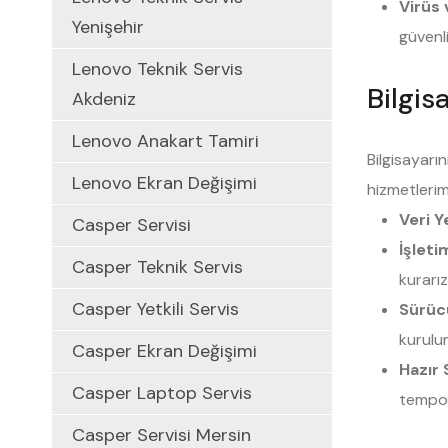
Virüs 
Yenişehir
güvenli
Lenovo Teknik Servis
Bilgis
Akdeniz
Lenovo Anakart Tamiri
Bilgisayarı
Lenovo Ekran Değişimi
hizmetlerim
Veri 
Casper Servisi
İşlet
Casper Teknik Servis
kurarız
Casper Yetkili Servis
Sürüc
kurulu
Casper Ekran Değişimi
Hazır 
Casper Laptop Servis
tempoda
Casper Servisi Mersin