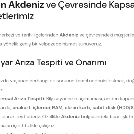
in Akdeniz
ve Çevresinde Kapsam
tlerimiz
merkezi ve tarihi ilçelerinden
Akdeniz
ve çevresindeki müşteriler
na yönelik geniş bir yelpazede hizmet sunuyoruz.
ayar Arıza Tespiti ve Onarımı
nızda yaşanan herhangi bir sorunun temel nedenini bulmak, doğru
e:
msal Arıza Tespiti:
Bilgisayarınızın açılmaması, aniden kapa
larda;
anakart
,
işlemci
,
RAM
,
ekran kartı
,
sabit disk (HDD/
 olarak test ederiz. Özellikle
Akdeniz
bölgesindeki ticari işl
ları için titizlikle çalışırız.