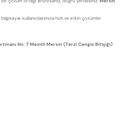
lir bir çözüm ortağı arıyorsanız, doğru yerdesiniz.
Mersin
ilgisayar kullanıcılarımıza hızlı ve etkin çözümler
anı No: 7 Mezitli Mersin (Terzi Cengiz Bitişiği)