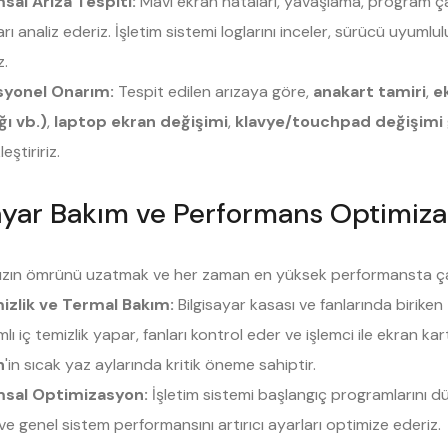
msal Arıza Tespiti:
Mavi ekran hataları, yavaşlama, program çakı
rı analiz ederiz. İşletim sistemi loglarını inceler, sürücü uyumlu
z.
syonel Onarım:
Tespit edilen arızaya göre,
anakart tamiri
,
e
ı vb.)
,
laptop ekran değişimi
,
klavye/touchpad değişimi
eştiririz.
sayar Bakım ve Performans Optimiz
nızın ömrünü uzatmak ve her zaman en yüksek performansta çalı
izlik ve Termal Bakım:
Bilgisayar kasası ve fanlarında biriken 
ı iç temizlik yapar, fanları kontrol eder ve işlemci ile ekran kart
n
'in sıcak yaz aylarında kritik öneme sahiptir.
ımsal Optimizasyon:
İşletim sistemi başlangıç programlarını dü
e genel sistem performansını artırıcı ayarları optimize ederiz.