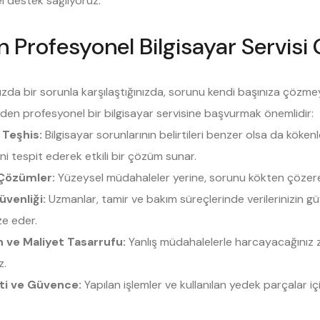
l destek sağlıyoruz.
 Profesyonel Bilgisayar Servisi 
nızda bir sorunla karşılaştığınızda, sorunu kendi başınıza çöz
den profesyonel bir bilgisayar servisine başvurmak önemlidir:
 Teşhis:
Bilgisayar sorunlarının belirtileri benzer olsa da kökenl
ni tespit ederek etkili bir çözüm sunar.
 Çözümler:
Yüzeysel müdahaleler yerine, sorunu kökten çözerek
üvenliği:
Uzmanlar, tamir ve bakım süreçlerinde verilerinizin güv
ze eder.
 ve Maliyet Tasarrufu:
Yanlış müdahalelerle harcayacağınız 
z.
ti ve Güvence:
Yapılan işlemler ve kullanılan yedek parçalar içi