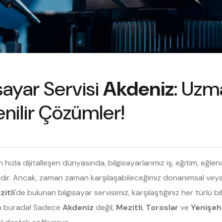
sayar Servisi
Akdeniz
: Uzma
nilir Çözümler!
ızla dijitalleşen dünyasında, bilgisayarlarımız iş, eğitim, eğlenc
r. Ancak, zaman zaman karşılaşabileceğimiz donanımsal veya yazı
itli
'de bulunan bilgisayar servisimiz, karşılaştığınız her türlü bi
n burada! Sadece
Akdeniz
değil,
Mezitli
,
Toroslar
ve
Yenişeh