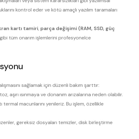
şmaları veya sistem kararsızlıkları gibi yazılımsal
luklarını kontrol eder ve kötü amaçlı yazılım taramaları
kran kartı tamiri
,
parça değişimi (RAM, SSD, güç
gibi tüm onarım işlemlerini profesyonelce
asyonu
şmasını sağlamak için düzenli bakım şarttır:
toz, aşırı ısınmaya ve donanım arızalarına neden olabilir.
ı termal macunlarını yenileriz. Bu işlem, özellikle
zenler, gereksiz dosyaları temizler, disk birleştirme