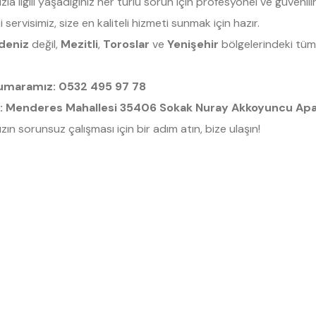
nızla ilgili yaşadığınız her türlü sorun için profesyonel ve güveni
i servisimiz, size en kaliteli hizmeti sunmak için hazır.
deniz
değil,
Mezitli
,
Toroslar
ve
Yenişehir
bölgelerindeki tüm b
umaramız:
0532 495 97 78
:
Menderes Mahallesi 35406 Sokak Nuray Akkoyuncu Apartm
ızın sorunsuz çalışması için bir adım atın, bize ulaşın!