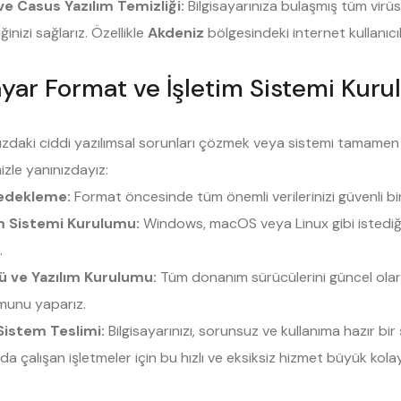
ve Casus Yazılım Temizliği:
Bilgisayarınıza bulaşmış tüm virüs
ğinizi sağlarız. Özellikle
Akdeniz
bölgesindeki internet kullanıcı
ayar Format ve İşletim Sistemi Kur
nızdaki ciddi yazılımsal sorunları çözmek veya sistemi tamamen
izle yanınızdayız:
Yedekleme:
Format öncesinde tüm önemli verilerinizi güvenli bir
im Sistemi Kurulumu:
Windows, macOS veya Linux gibi istediğin
.
ü ve Yazılım Kurulumu:
Tüm donanım sürücülerini güncel olarak
munu yaparız.
Sistem Teslimi:
Bilgisayarınızı, sorunsuz ve kullanıma hazır bir 
 çalışan işletmeler için bu hızlı ve eksiksiz hizmet büyük kolayl