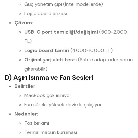
Güç yönetim çipi (Intel modellerde)
Logic board arızası
Çözüm:
USB-C port temizliği/değişimi
(500-2.000
TL)
Logic board tamiri
(4.000-10.000 TL)
Orijinal şarj aleti testi
(Sahte adaptörler sorun
çıkarabilir)
D) Aşırı Isınma ve Fan Sesleri
Belirtiler:
MacBook çok ısınıyor
Fan sürekli yüksek devirde çalışıyor
Nedenler:
Toz birikimi
Termal macun kuruması