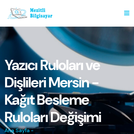
Yazıcı Ruloları ve
Dişlileri Mersin -
Kağıt Besleme
Ruloları Değişimi
Ana Sayfa
-